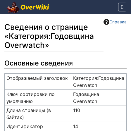
Справка
Сведения о странице
«Категория:Годовщина
Overwatch»
Перейти к:
навигация
,
поиск
Основные сведения
Отображаемый заголовок
Категория:Годовщина
Overwatch
Ключ сортировки по
Годовщина
умолчанию
Overwatch
Длина страницы (в
110
байтах)
Идентификатор
14