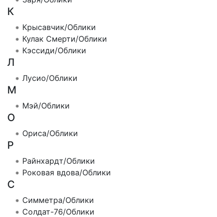
К
Крысавчик/Облики
Кулак Смерти/Облики
Кэссиди/Облики
Л
Лусио/Облики
М
Мэй/Облики
О
Ориса/Облики
Р
Райнхардт/Облики
Роковая вдова/Облики
С
Симметра/Облики
Солдат-76/Облики