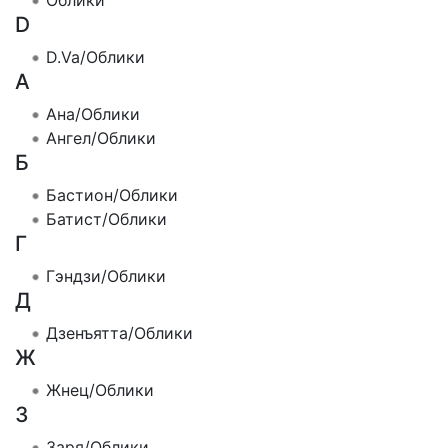
Облики
D
D.Va/Облики
А
Ана/Облики
Ангел/Облики
Б
Бастион/Облики
Батист/Облики
Г
Гэндзи/Облики
Д
Дзенъятта/Облики
Ж
Жнец/Облики
З
Заря/Облики