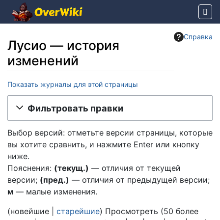
Справка
Лусио — история
изменений
Показать журналы для этой страницы
Перейти к:
навигация
,
поиск
Фильтровать правки
Выбор версий: отметьте версии страницы, которые
вы хотите сравнить, и нажмите Enter или кнопку
ниже.
Пояснения:
(текущ.)
— отличия от текущей
версии;
(пред.)
— отличия от предыдущей версии;
м
— малые изменения.
(
новейшие
|
старейшие
) Просмотреть (
50 более