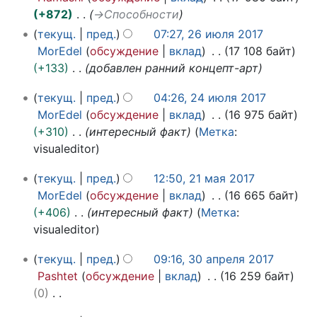
я
и
+872
→
Способности
2
текущ.
пред.
07:27, 26 июля 2017
0
MorEdel
обсуждение
вклад
17 108 байт
1
+133
добавлен ранний концепт-арт
7
2
текущ.
пред.
04:26, 24 июля 2017
4
MorEdel
обсуждение
вклад
16 975 байт
и
+310
интересный факт
Метка
:
ю
visualeditor
л
2
я
текущ.
пред.
12:50, 21 мая 2017
1
2
MorEdel
обсуждение
вклад
16 665 байт
м
0
+406
интересный факт
Метка
:
а
1
visualeditor
я
7
3
2
текущ.
пред.
09:16, 30 апреля 2017
0
0
Pashtet
обсуждение
вклад
16 259 байт
а
1
0
п
7
Н