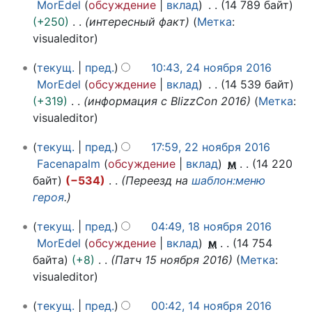
6
8
MorEdel
обсуждение
вклад
14 789 байт
и
т
и
2
н
+250
интересный факт
Метка
:
с
о
я
0
о
visualeditor
а
п
п
1
я
н
и
р
6
2
б
текущ.
пред.
10:43, 24 ноября 2016
и
с
а
4
р
MorEdel
обсуждение
вклад
14 539 байт
я
а
в
н
я
+319
информация с BlizzCon 2016
Метка
:
п
н
к
о
2
visualeditor
р
и
и
я
0
а
я
2
б
1
текущ.
пред.
17:59, 22 ноября 2016
в
п
2
р
6
Facenapalm
обсуждение
вклад
м
14 220
к
н
р
я
байт
−534
Переезд на
шаблон:меню
и
о
2
а
героя
.
я
0
в
1
б
1
к
текущ.
пред.
04:49, 18 ноября 2016
8
р
6
и
MorEdel
обсуждение
вклад
м
14 754
н
я
байта
+8
Патч 15 ноября 2016
Метка
:
о
2
visualeditor
я
0
1
б
1
текущ.
пред.
00:42, 14 ноября 2016