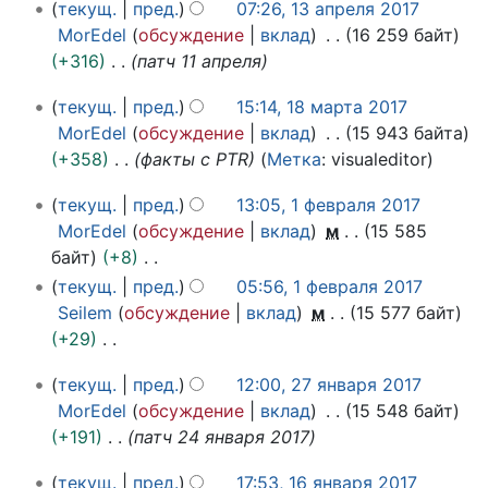
1
р
текущ.
пред.
07:26, 13 апреля 2017
е
3
е
MorEdel
обсуждение
вклад
16 259 байт
т
а
л
+316
патч 11 апреля
о
п
я
п
1
р
2
текущ.
пред.
15:14, 18 марта 2017
и
8
е
0
MorEdel
обсуждение
вклад
15 943 байта
с
м
л
1
+358
факты с PTR
Метка
:
visualeditor
а
а
я
7
н
1
р
2
текущ.
пред.
13:05, 1 февраля 2017
и
ф
т
0
MorEdel
обсуждение
вклад
м
15 585
е
я
а
1
байт
+8
в
п
2
7
Н
текущ.
пред.
05:56, 1 февраля 2017
р
0
р
е
Seilem
обсуждение
вклад
м
15 577 байт
а
1
а
т
+29
л
7
в
о
Н
я
2
к
текущ.
пред.
12:00, 27 января 2017
п
е
2
7
и
MorEdel
обсуждение
вклад
15 548 байт
и
т
0
я
+191
патч 24 января 2017
с
о
1
н
а
п
7
1
в
текущ.
пред.
17:53, 16 января 2017