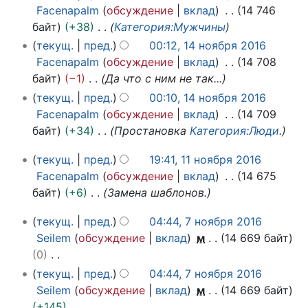
4
р
6
Facenapalm
обсуждение
вклад
14 746
н
я
байт
+38
Категория:Мужчины
о
2
текущ.
пред.
00:12, 14 ноября 2016
я
0
Facenapalm
обсуждение
вклад
14 708
б
1
байт
−1
Да что с ним не так...
р
6
текущ.
пред.
00:10, 14 ноября 2016
я
Facenapalm
обсуждение
вклад
14 709
2
байт
+34
Простановка
Категория:Люди
.
0
1
1
текущ.
пред.
19:41, 11 ноября 2016
6
1
Facenapalm
обсуждение
вклад
14 675
н
байт
+6
Замена шаблонов.
о
7
я
текущ.
пред.
04:44, 7 ноября 2016
н
б
Seilem
обсуждение
вклад
м
14 669 байт
о
р
0
я
я
Н
текущ.
пред.
04:44, 7 ноября 2016
б
2
е
Seilem
обсуждение
вклад
м
14 669 байт
р
0
т
+145