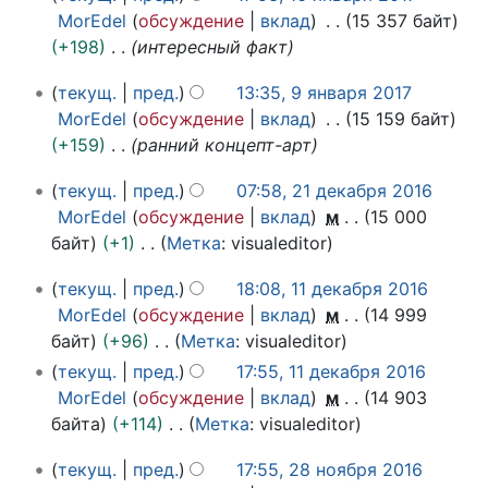
н
и
6
а
MorEdel
обсуждение
вклад
15 357 байт
и
с
я
р
+198
интересный факт
я
а
н
я
п
н
9
в
2
текущ.
пред.
13:35, 9 января 2017
р
и
я
а
0
MorEdel
обсуждение
вклад
15 159 байт
а
н
я
р
1
+159
ранний концепт-арт
в
в
п
я
7
2
к
а
2
р
текущ.
пред.
07:58, 21 декабря 2016
1
и
р
0
а
MorEdel
обсуждение
вклад
м
15 000
д
я
1
в
байт
+1
Метка
:
visualeditor
е
2
7
к
Н
1
к
0
текущ.
пред.
18:08, 11 декабря 2016
и
е
1
а
1
MorEdel
обсуждение
вклад
м
14 999
т
д
б
7
байт
+96
Метка
:
visualeditor
о
е
р
Н
текущ.
пред.
17:55, 11 декабря 2016
п
к
я
е
MorEdel
обсуждение
вклад
м
14 903
и
а
2
т
байта
+114
Метка
:
visualeditor
с
б
0
о
Н
а
р
1
2
текущ.
пред.
17:55, 28 ноября 2016
п
е
н
я