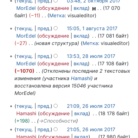
б
текущ.
пред.
03:48, 2 октября 2017
п
о
р
MorEdel
обсуждение
вклад
м
17 070
к
р
я
байт
−11
Метка
:
visualeditor
т
2
а
Н
1
я
0
в
текущ.
пред.
15:05, 1 августа 2017
е
а
б
1
к
MorEdel
обсуждение
вклад
17 081 байт
т
в
р
7
и
−27
новая структура
Метка
:
visualeditor
о
г
я
п
2
у
2
текущ.
пред.
13:53, 28 июля 2017
и
8
с
0
MorEdel
обсуждение
вклад
17 108 байт
с
и
т
1
−1070
Отклонены последние 2 текстовых
а
ю
а
7
изменения (участника
Hamashi
) и
н
л
2
восстановлена версия 15046 участника
и
я
0
MorEdel
я
2
1
п
0
2
7
текущ.
пред.
21:09, 26 июля 2017
1
р
6
Hamashi
обсуждение
вклад
18 178 байт
7
и
а
+198
→
Способности
ю
в
текущ.
пред.
21:05, 26 июля 2017
л
к
Hamashi
обсуждение
вклад
17 980 байт