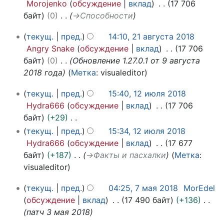
2
у
Morojenko
обсуждение
вклад
17 706
т
а
с
байт
0
→
Способности
о
в
т
п
2
г
а
текущ.
пред.
14:10, 21 августа 2018
и
1
у
2
Angry Snake
обсуждение
вклад
17 706
с
а
с
0
байт
0
Обновление 1.27.0.1 от 9 августа
а
в
т
1
2018 года
Метка
:
visualeditor
н
г
а
8
и
1
у
2
текущ.
пред.
15:40, 12 июля 2018
я
2
с
0
Hydra666
обсуждение
вклад
17 706
и
п
т
1
байт
+29
ю
а
р
8
Н
текущ.
пред.
15:34, 12 июля 2018
л
2
а
е
Hydra666
обсуждение
вклад
17 677
я
0
в
т
байт
+187
→
Факты и пасхалки
Метка
:
2
1
к
о
visualeditor
0
8
и
п
1
7
текущ.
пред.
04:25, 7 мая 2018
MorEdel
и
8
м
обсуждение
вклад
17 490 байт
+136
с
а
патч 3 мая 2018
а
я