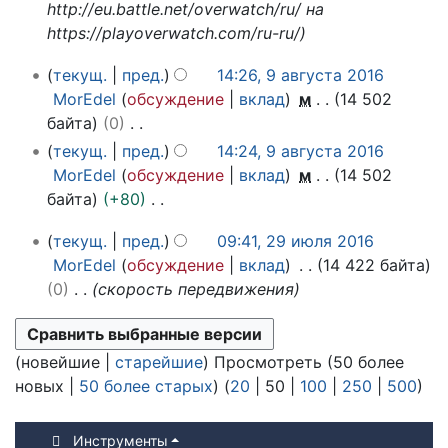
в
http://eu.battle.net/overwatch/ru/ на
а
п
1
г
https://playoverwatch.com/ru-ru/
н
и
6
у
и
с
с
9
текущ.
пред.
14:26, 9 августа 2016
я
а
т
а
MorEdel
обсуждение
вклад
м
14 502
п
н
а
в
байта
0
р
и
2
г
Н
текущ.
пред.
14:24, 9 августа 2016
а
я
0
у
е
MorEdel
обсуждение
вклад
м
14 502
в
п
1
с
т
байта
+80
к
р
6
т
о
Н
и
а
а
2
текущ.
пред.
09:41, 29 июля 2016
п
е
2
в
9
MorEdel
обсуждение
вклад
14 422 байта
и
т
0
к
и
0
скорость передвижения
с
о
1
и
ю
а
п
6
л
н
и
я
(
новейшие
|
старейшие
) Просмотреть (
50 более
и
с
2
новых
|
50 более старых
) (
20
|
50
|
100
|
250
|
500
)
я
а
0
п
н
1
р
и
Инструменты
6