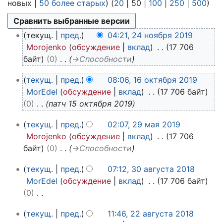
новых
|
50 более старых
) (
20
|
50
|
100
|
250
|
500
)
2
текущ.
пред.
04:21, 24 ноября 2019
4
Morojenko
обсуждение
вклад
17 706
н
байт
0
→
Способности
о
1
я
текущ.
пред.
08:06, 16 октября 2019
6
б
MorEdel
обсуждение
вклад
17 706 байт
о
р
0
патч 15 октября 2019
к
я
2
т
2
текущ.
пред.
02:07, 29 мая 2019
9
я
0
Morojenko
обсуждение
вклад
17 706
м
б
1
байт
0
→
Способности
а
р
9
3
я
я
текущ.
пред.
07:12, 30 августа 2018
0
2
2
MorEdel
обсуждение
вклад
17 706 байт
а
0
0
0
в
1
1
Н
2
г
9
текущ.
пред.
11:46, 22 августа 2018
9
е