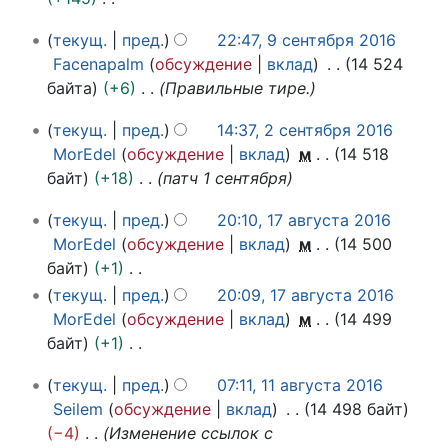
я
1
о
Н
2
6
9
текущ.
пред.
22:47, 9 сентября 2016
п
е
0
с
Facenapalm
обсуждение
вклад
14 524
и
т
1
е
байта
+6
Правильные тире.
с
о
6
н
а
п
2
т
текущ.
пред.
14:37, 2 сентября 2016
н
и
с
я
MorEdel
обсуждение
вклад
м
14 518
и
с
е
б
байт
+18
патч 1 сентября
я
а
н
р
п
н
1
т
я
текущ.
пред.
20:10, 17 августа 2016
р
и
7
я
2
MorEdel
обсуждение
вклад
м
14 500
а
а
я
б
0
байт
+1
в
в
п
р
1
Н
текущ.
пред.
20:09, 17 августа 2016
к
г
я
р
6
е
MorEdel
обсуждение
вклад
м
14 499
и
у
2
а
т
байт
+1
с
0
в
о
Н
т
1
1
к
текущ.
пред.
07:11, 11 августа 2016
п
е
а
6
1
и
Seilem
обсуждение
вклад
14 498 байт
и
т
2
а
−4
Изменение ссылок с
с
о
0