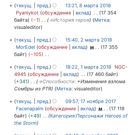
н
8
2
текущ.
пред.
13:21, 8 марта 2018
и
м
0
Pyaniykot
обсуждение
вклад
17 354
я
а
1
байта
−1
→
История героя
Метка
:
п
р
8
visualeditor
р
т
а
2
а
текущ.
пред.
15:40, 2 марта 2018
в
м
2
MorEdel
обсуждение
вклад
м
17 355
к
а
0
байт
−105
и
р
1
Н
1
т
8
текущ.
пред.
18:22, 1 марта 2018
NGC-
е
м
а
4945
обсуждение
вклад
17 460 байт
т
а
2
+341
→
Способности
:
+Изменения взлома
о
р
0
Сомбры из PTR
Метка
:
visualeditor
п
т
1
и
1
а
8
текущ.
пред.
09:57, 17 ноября 2017
с
7
2
Facenapalm
обсуждение
вклад
м
17 119
а
н
0
байт
+49
Категория:Персонажи Heroes of
н
о
1
the Storm
и
я
8
я
2