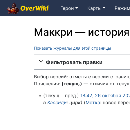
Герои
Карты
Режим
Маккри — история
Показать журналы для этой страницы
Перейти к:
навигация
,
поиск
Фильтровать правки
Выбор версий: отметьте версии страницы
Пояснения:
(текущ.)
— отличия от теку
2
текущ.
пред.
18:42, 26 октября 20
6
в
Кэссиди
: цирк
Метка
:
новое пере
о
к
т
я