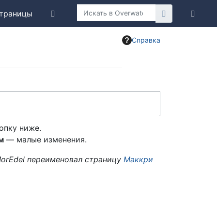
траницы
Справка
опку ниже.
м
— малые изменения.
orEdel переименовал страницу
Маккри