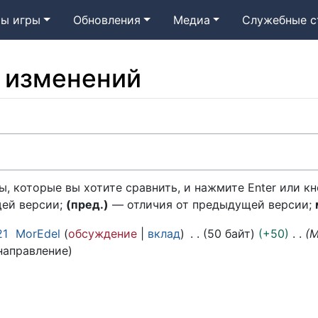
ы игры
Обновления
Медиа
Служебные с
 изменений
, которые вы хотите сравнить, и нажмите Enter или кн
щей версии;
(пред.)
— отличия от предыдущей версии;
21
MorEdel
обсуждение
вклад
50 байт
+50
M
направление