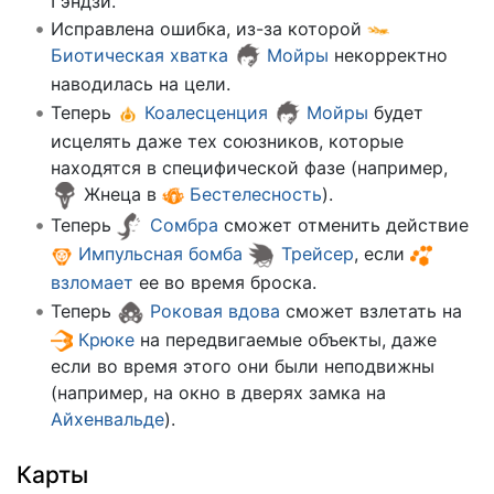
Гэндзи.
Исправлена ошибка, из-за которой
Биотическая хватка
Мойры
некорректно
наводилась на цели.
Теперь
Коалесценция
Мойры
будет
исцелять даже тех союзников, которые
находятся в специфической фазе (например,
Жнеца в
Бестелесность
).
Теперь
Сомбра
сможет отменить действие
Импульсная бомба
Трейсер
, если
взломает
ее во время броска.
Теперь
Роковая вдова
сможет взлетать на
Крюке
на передвигаемые объекты, даже
если во время этого они были неподвижны
(например, на окно в дверях замка на
Айхенвальде
).
Карты