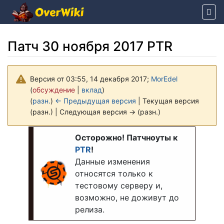
Патч 30 ноября 2017 PTR
Версия от 03:55, 14 декабря 2017;
MorEdel
(
обсуждение
|
вклад
)
(
разн.
)
← Предыдущая версия
| Текущая версия
(разн.) | Следующая версия → (разн.)
Перейти к:
навигация
,
поиск
Осторожно! Патчноуты к
PTR
!
Данные изменения
относятся только к
тестовому серверу и,
возможно, не доживут до
релиза.