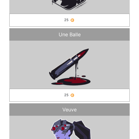
25
Une Balle
25
Veuve