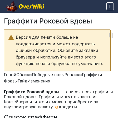
Граффити Роковой вдовы
Перейти к:
навигация
,
поиск
Версия для печати больше не
поддерживается и может содержать
ошибки обработки. Обновите закладки
браузера и используйте вместо этого
функцию печати браузера по умолчанию.
Герой
Облики
Победные позы
Реплики
Граффити
Фразы
Гайд
Изменения
Граффити Роковой вдовы
— список всех
граффити
Роковой вдовы. Граффити могут выпасть из
Контейнера
или же их можно приобрести за
внутриигровую валюту
кредиты
.
Список граффити