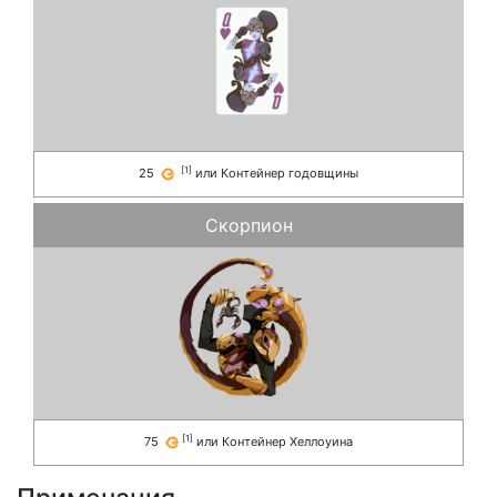
[
1
]
25
или
Контейнер годовщины
Скорпион
[
1
]
75
или
Контейнер Хеллоуина