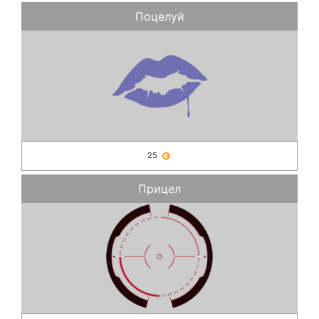
Поцелуй
25
Прицел