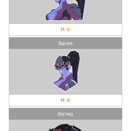
25
Вдова
25
Взгляд