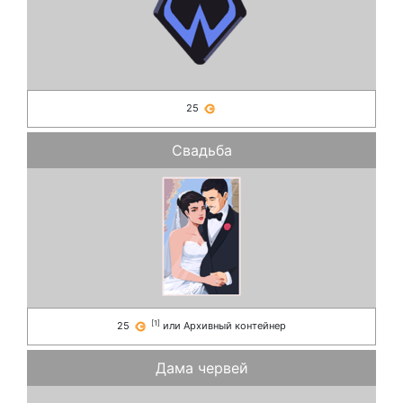
25
Свадьба
[
1
]
25
или
Архивный контейнер
Дама червей