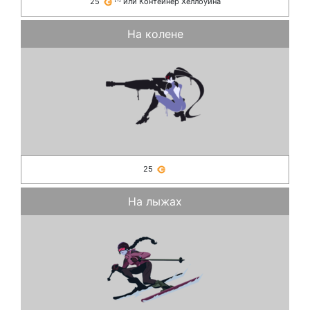
25
или
Контейнер Хеллоуина
На колене
25
На лыжах