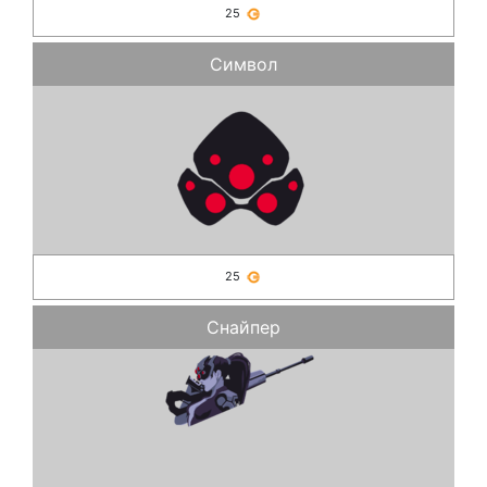
25
Символ
25
Снайпер