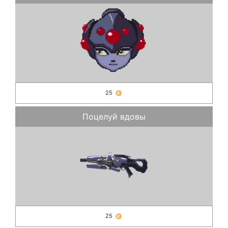
25
Поцелуй вдовы
25