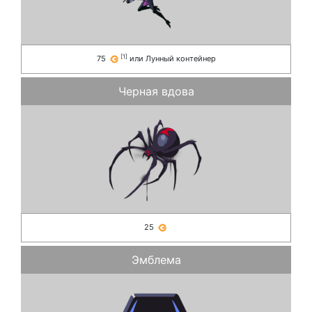
[
1
]
75
или
Лунный контейнер
Черная вдова
25
Эмблема