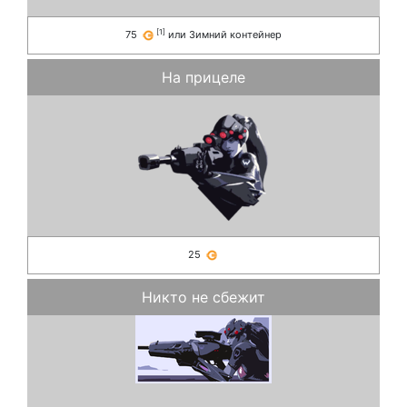
[
1
]
75
или
Зимний контейнер
На прицеле
25
Никто не сбежит