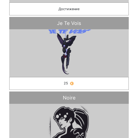
Достижение
Je Te Vois
25
Noire