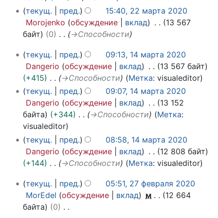
а
текущ.
пред.
15:40, 22 марта 2020
2
Morojenko
обсуждение
вклад
13 567
0
байт
0
→
Способности
2
0
1
текущ.
пред.
09:13, 14 марта 2020
4
Dangerio
обсуждение
вклад
13 567 байт
м
+415
→
Способности
Метка
:
visualeditor
а
текущ.
пред.
09:07, 14 марта 2020
р
Dangerio
обсуждение
вклад
13 152
т
байта
+344
→
Способности
Метка
:
а
visualeditor
2
текущ.
пред.
08:58, 14 марта 2020
0
Dangerio
обсуждение
вклад
12 808 байт
2
+144
→
Способности
Метка
:
visualeditor
0
2
текущ.
пред.
05:51, 27 февраля 2020
7
MorEdel
обсуждение
вклад
м
12 664
ф
байта
0
е
Н