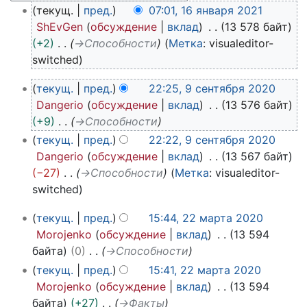
1
текущ.
пред.
07:01, 16 января 2021
6
ShEvGen
обсуждение
вклад
13 578 байт
я
+2
→
Способности
Метка
:
visualeditor-
н
switched
в
9
а
текущ.
пред.
22:25, 9 сентября 2020
с
р
Dangerio
обсуждение
вклад
13 576 байт
е
я
+9
→
Способности
н
2
текущ.
пред.
22:22, 9 сентября 2020
т
0
Dangerio
обсуждение
вклад
13 567 байт
я
2
−27
→
Способности
Метка
:
visualeditor-
б
1
switched
р
я
2
текущ.
пред.
15:44, 22 марта 2020
2
2
Morojenko
обсуждение
вклад
13 594
0
м
байта
0
→
Способности
2
а
текущ.
пред.
15:41, 22 марта 2020
0
р
Morojenko
обсуждение
вклад
13 594
т
байта
+27
→
Факты