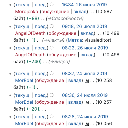
2
т
текущ.
пред.
16:34, 26 июля 2019
е
6
я
Morojenko
обсуждение
вклад
10 587
т
и
б
байт
+88
→
Способности
о
ю
р
текущ.
пред.
09:18, 26 июля 2019
п
л
я
AngelOfDeath
обсуждение
вклад
10 499
и
я
2
байт
+1
→
Факты
Метка
:
visualeditor
с
2
0
а
текущ.
пред.
08:22, 26 июля 2019
0
1
н
AngelOfDeath
обсуждение
вклад
10 498
1
9
и
байт
+240
→
Видео
9
я
2
текущ.
пред.
08:37, 24 июля 2019
п
4
MorEdel
обсуждение
вклад
м
10 258
р
и
байт
+1
а
ю
Н
текущ.
пред.
08:36, 24 июля 2019
в
л
е
MorEdel
обсуждение
вклад
м
10 257
к
я
т
байт
+201
и
2
о
Н
текущ.
пред.
08:28, 24 июля 2019
0
п
е
MorEdel
обсуждение
вклад
м
10 056
1