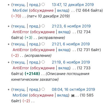
1
в
текущ.
пред.
13:47, 12 декабря 2019
е
2
р
MorEdel
обсуждение
вклад
12 664 байта
т
д
а
−70
патч 10 декабря 2019
о
е
л
п
6
к
я
текущ.
пред.
21:23, 6 ноября 2019
и
н
а
2
AntiError
обсуждение
вклад
12 734
с
о
б
0
байта
+3
исправление
а
я
р
2
текущ.
пред.
21:21, 6 ноября 2019
н
б
я
0
AntiError
обсуждение
вклад
12 731 байт
и
р
2
−2
исправление
я
я
0
текущ.
пред.
21:19, 6 ноября 2019
п
2
1
AntiError
обсуждение
вклад
12 733
0
р
9
байта
+2148
Описание поглощения
1
а
кинетическим захватом
9
в
к
1
текущ.
пред.
08:04, 16 октября 2019
и
6
MorEdel
обсуждение
вклад
м
10 585
о
байт
−2
к
Н