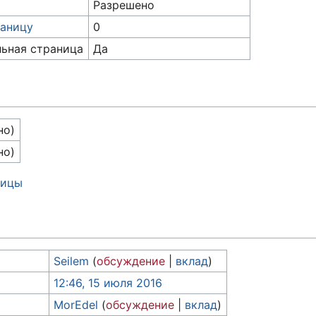
Разрешено
раницу
0
льная страница
Да
но)
но)
ницы
Seilem
(
обсуждение
|
вклад
)
12:46, 15 июля 2016
MorEdel
(
обсуждение
|
вклад
)