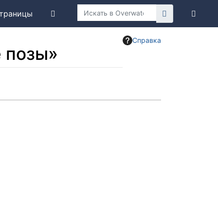
траницы
Справка
 позы»