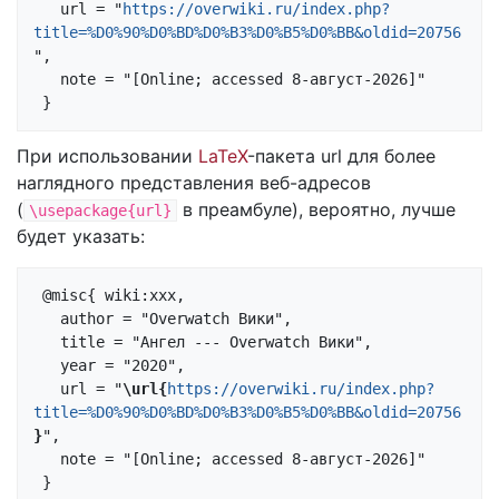
   url = "
https://overwiki.ru/index.php?
title=%D0%90%D0%BD%D0%B3%D0%B5%D0%BB&oldid=20756
",

   note = "[Online; accessed 8-август-2026]"

При использовании
LaTeX
-пакета url для более
наглядного представления веб-адресов
(
в преамбуле), вероятно, лучше
\usepackage{url}
будет указать:
 @misc{ wiki:xxx,

   author = "Overwatch Вики",

   title = "Ангел --- Overwatch Вики",

   year = "2020",

   url = "
\url{
https://overwiki.ru/index.php?
title=%D0%90%D0%BD%D0%B3%D0%B5%D0%BB&oldid=20756
}
",

   note = "[Online; accessed 8-август-2026]"
