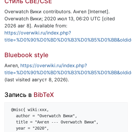
Стиль CBE/CSE
Overwatch Вики contributors. Ангел [Internet].
Overwatch Вики; 2020 июл 13, 06:20 UTC [cited
2026 авг 8]. Available from:
https://overwiki.ru/index.php?
title=%D0%90%D0%BD%D0%B3%D0%B5%D0%BB&oldid
Bluebook style
Ангел,
https://overwiki.ru/index.php?
title=%D0%90%D0%BD%D0%B3%D0%B5%D0%BB&oldid
(last visited август 8, 2026).
Запись в
BibTeX
 @misc{ wiki:xxx,

   author = "Overwatch Вики",

   title = "Ангел --- Overwatch Вики",

   year = "2020",
