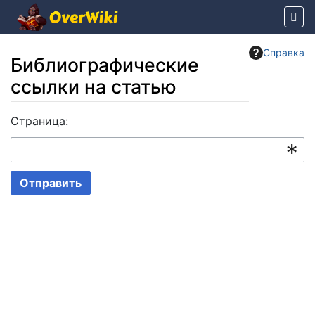
Справка
Библиографические
ссылки на статью
Перейти к:
Страница:
навигация
,
поиск
Отправить