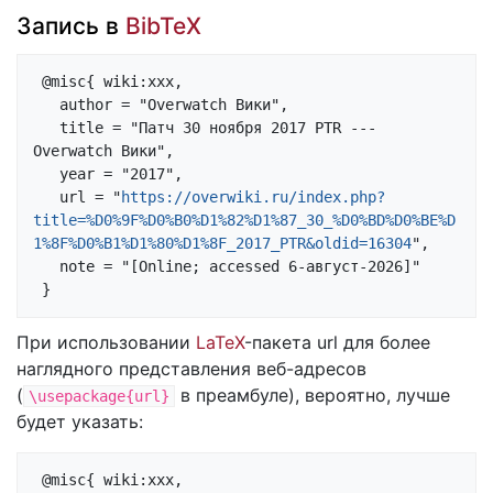
Запись в
BibTeX
 @misc{ wiki:xxx,

   author = "Overwatch Вики",

   title = "Патч 30 ноября 2017 PTR --- 
Overwatch Вики",

   year = "2017",

   url = "
https://overwiki.ru/index.php?
title=%D0%9F%D0%B0%D1%82%D1%87_30_%D0%BD%D0%BE%D
1%8F%D0%B1%D1%80%D1%8F_2017_PTR&oldid=16304
",

   note = "[Online; accessed 6-август-2026]"

При использовании
LaTeX
-пакета url для более
наглядного представления веб-адресов
(
в преамбуле), вероятно, лучше
\usepackage{url}
будет указать:
 @misc{ wiki:xxx,
