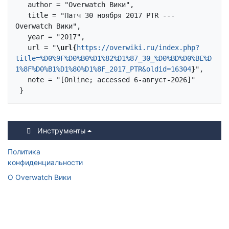
   author = "Overwatch Вики",

   title = "Патч 30 ноября 2017 PTR --- 
Overwatch Вики",

   year = "2017",

   url = "
\url{
https://overwiki.ru/index.php?
title=%D0%9F%D0%B0%D1%82%D1%87_30_%D0%BD%D0%BE%D
1%8F%D0%B1%D1%80%D1%8F_2017_PTR&oldid=16304
}
",

   note = "[Online; accessed 6-август-2026]"

Инструменты
Политика
конфиденциальности
О Overwatch Вики