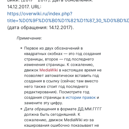
14.12.2017. URL:
https://overwiki.ru/index.php?
title=%D0%9F%D0%B0%D1%82%D1%87_30_%D0%BD%D
(дата обращения: 14.12.2017).
Примечание:
Первое из двух обозначений в
квадратных скобках — это год
создания
страницы, второе — год
последнего
изменения
страницы. К сожалению,
движок
MediaWiki
в настоящее время не
позволяет автоматически вставить год
создания
в ссылку (сейчас там вместо
него также стоит год последнего
редактирования). Посмотрите год
создания страницы в
истории правок
и
замените эту цифру.
Дата обращения
в формате ДД.ММ.ГГГГ
должна быть сегодняшней. К
сожалению, движок MediaWiki из-за
кэширования ошибочно показывает не