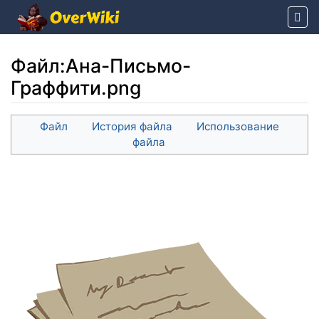
Файл
:
Ана-Письмо-
Граффити.png
Перейти к:
навигация
,
поиск
Файл
История файла
Использование
файла