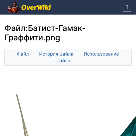
Файл
:
Батист-Гамак-
Граффити.png
Перейти к:
навигация
,
поиск
Файл
История файла
Использование
файла