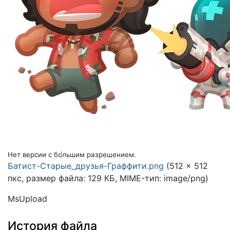
Нет версии с бо́льшим разрешением.
Батист-Старые_друзья-Граффити.png
(512 × 512
пкс, размер файла: 129 КБ, MIME-тип:
image/png
)
MsUpload
История файла