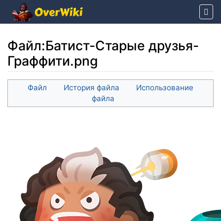
Файл
:
Батист-Старые друзья-
Граффити.png
Перейти к:
навигация
,
поиск
Файл
История файла
Использование
файла