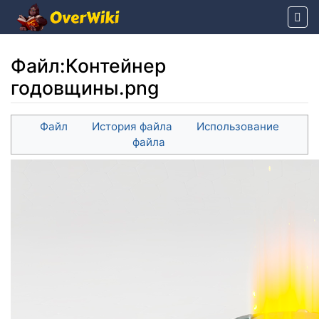
Файл
:
Контейнер
годовщины.png
Перейти к:
навигация
,
поиск
Файл
История файла
Использование
файла