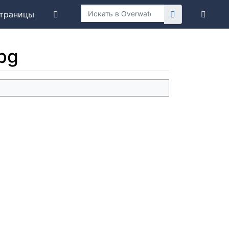
траницы
pg