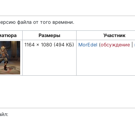
версию файла от того времени.
иатюра
Размеры
Участник
1164 × 1080
(494 КБ)
MorEdel
(
обсуждение
|
айл: