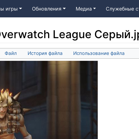
ы игры
Обновления
Медиа
Служебные с
verwatch League Серый.j
Файл
История файла
Использование файла