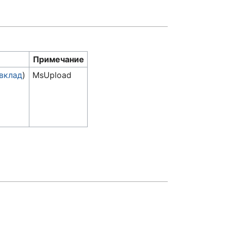
Примечание
вклад
)
MsUpload