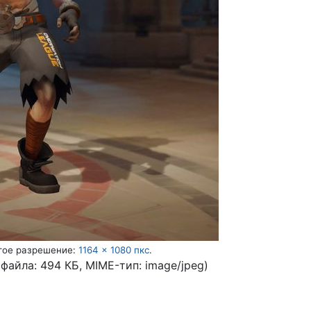
гое разрешение:
1164 × 1080 пкс
.
 файла: 494 КБ, MIME-тип:
image/jpeg
)