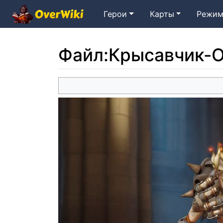
Герои
Карты
Режим
Файл
:
Крысавчик-O
Перейти к:
навигация
,
поиск