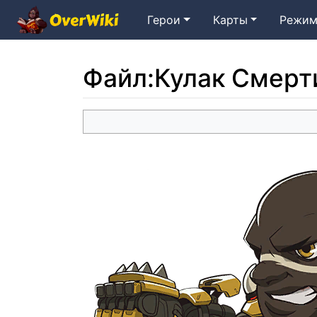
Герои
Карты
Режим
Файл
:
Кулак Смерт
Перейти к:
навигация
,
поиск