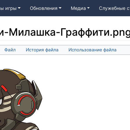
ы игры
Обновления
Медиа
Служебные с
и-Милашка-Граффити.pn
Файл
История файла
Использование файла