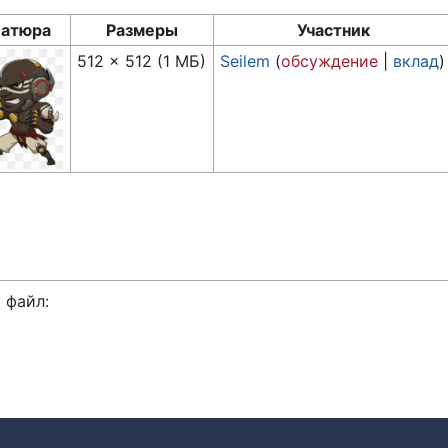
атюра
Размеры
Участник
512 × 512
(1 МБ)
Seilem
(
обсуждение
|
вклад
)
 файл: