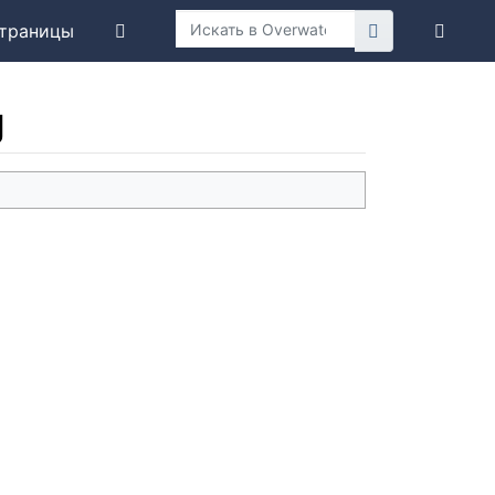
траницы
g