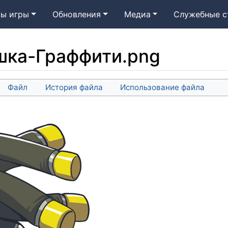
ы игры
Обновления
Медиа
Служебные с
шка-Граффити.png
Файл
История файла
Использование файла