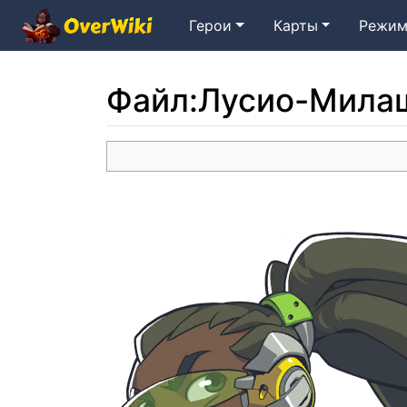
Герои
Карты
Режим
Файл
:
Лусио-Мила
Перейти к:
навигация
,
поиск