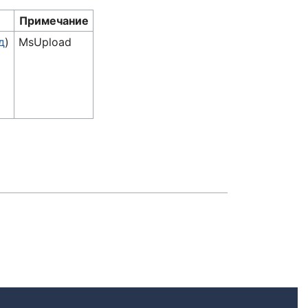
Примечание
д
)
MsUpload