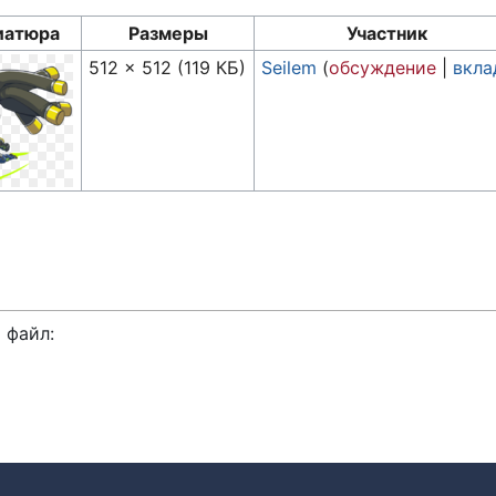
иатюра
Размеры
Участник
512 × 512
(119 КБ)
Seilem
(
обсуждение
|
вкла
 файл: