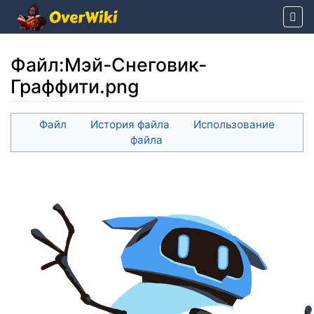
Файл
:
Мэй-Снеговик-
Граффити.png
Перейти к:
навигация
,
поиск
Файл
История файла
Использование
файла