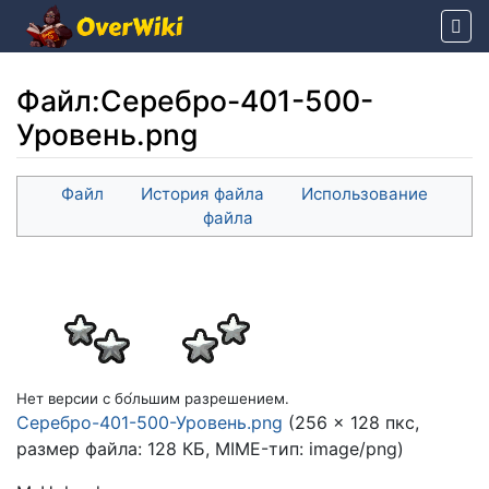
Файл
:
Серебро-401-500-
Уровень.png
Перейти к:
навигация
,
поиск
Файл
История файла
Использование
файла
Нет версии с бо́льшим разрешением.
Серебро-401-500-Уровень.png
(256 × 128 пкс,
размер файла: 128 КБ, MIME-тип:
image/png
)