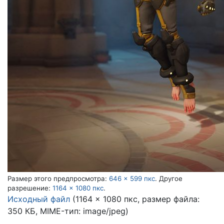
Размер этого предпросмотра:
646 × 599 пкс
.
Другое
разрешение:
1164 × 1080 пкс
.
Исходный файл
(1164 × 1080 пкс, размер файла:
350 КБ, MIME-тип:
image/jpeg
)