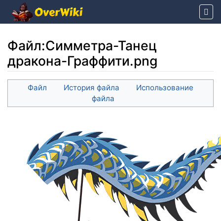
Файл
:
Симметра-Танец
дракона-Граффити.png
Перейти к:
навигация
,
поиск
Файл
История файла
Использование
файла