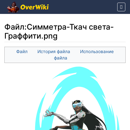
Файл
:
Симметра-Ткач света-
Граффити.png
Перейти к:
навигация
,
поиск
Файл
История файла
Использование
файла