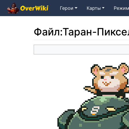
Герои
Карты
Режим
Файл
:
Таран-Пиксе
Перейти к:
навигация
,
поиск