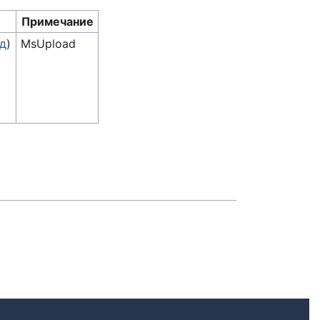
Примечание
ад
)
MsUpload