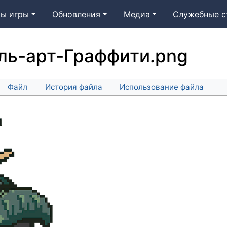
ы игры
Обновления
Медиа
Служебные с
ль-арт-Граффити.png
Файл
История файла
Использование файла