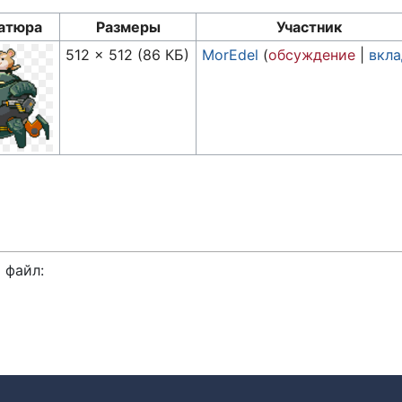
атюра
Размеры
Участник
512 × 512
(86 КБ)
MorEdel
(
обсуждение
|
вкл
 файл: