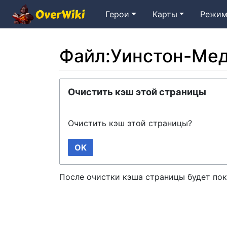
Герои
Карты
Режим
Файл:Уинстон-Мед
Перейти к:
навигация
,
поиск
Очистить кэш этой страницы
Очистить кэш этой страницы?
OK
После очистки кэша страницы будет пок