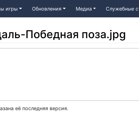
ы игры
Обновления
Медиа
Служебные с
аль-Победная поза.jpg
азана её последняя версия.