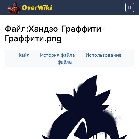
Файл
:
Хандзо-Граффити-
Граффити.png
Перейти к:
навигация
,
поиск
Файл
История файла
Использование
файла