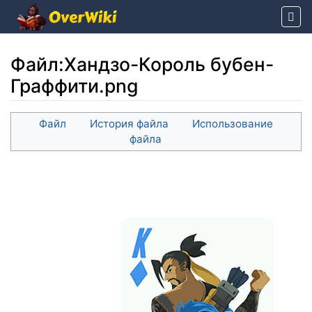
Файл
:
Хандзо-Король бубен-
Граффити.png
Перейти к:
навигация
,
поиск
Файл
История файла
Использование
файла