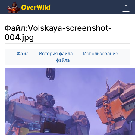
Файл
:
Volskaya-screenshot-
004.jpg
Перейти к:
навигация
,
поиск
Файл
История файла
Использование
файла