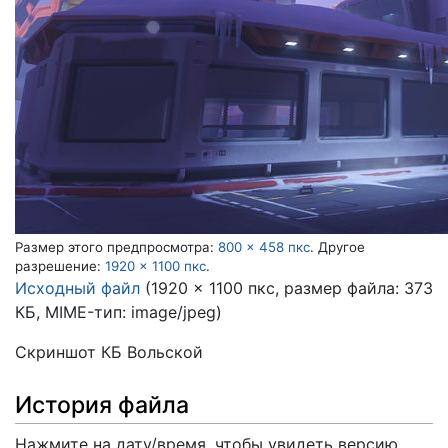
Размер этого предпросмотра:
800 × 458 пкс
.
Другое
разрешение:
1920 × 1100 пкс
.
Исходный файл
(1920 × 1100 пкс, размер файла: 373
КБ, MIME-тип:
image/jpeg
)
Скриншот КБ Вольской
История файла
Нажмите на дату/время, чтобы увидеть версию