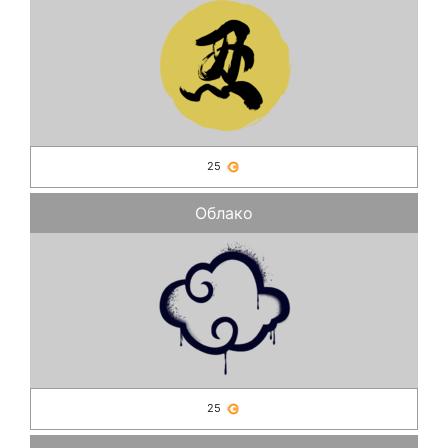
25
Облако
25