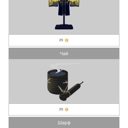
25
Чай
25
Шарф