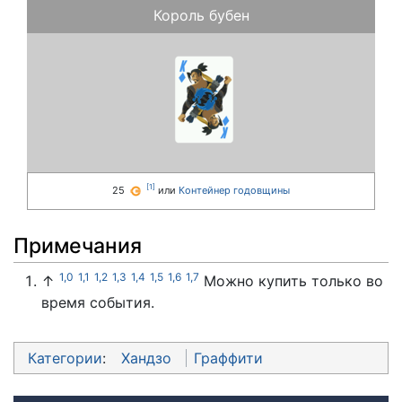
Король бубен
[
1
]
25
или
Контейнер годовщины
Примечания
1,0
1,1
1,2
1,3
1,4
1,5
1,6
1,7
↑
Можно купить только во
время события.
Категории
:
Хандзо
Граффити