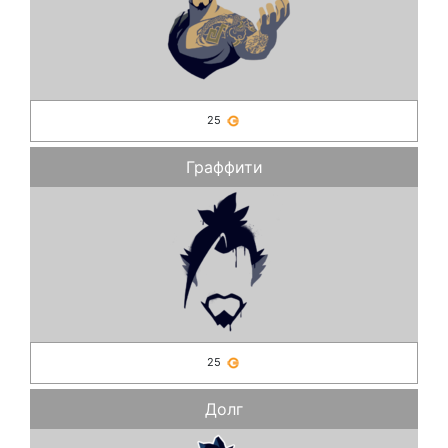
25
Граффити
25
Долг