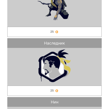
25
Наследник
25
Нин