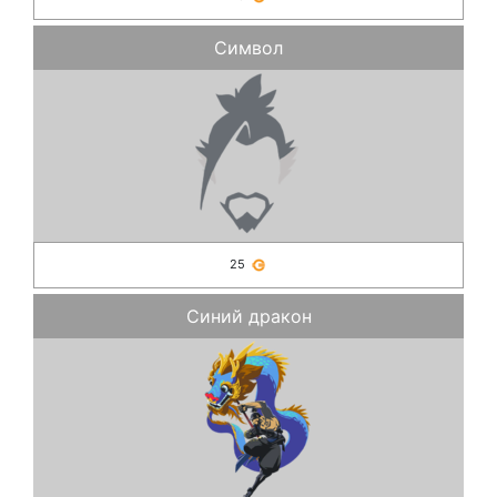
Символ
25
Синий дракон