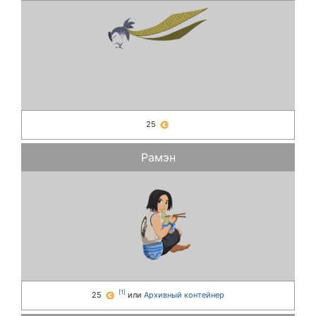
25
Рамэн
[
1
]
25
или
Архивный контейнер