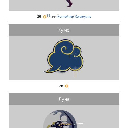
[
1
]
25
или
Контейнер Хеллоуина
Кумо
25
Луна