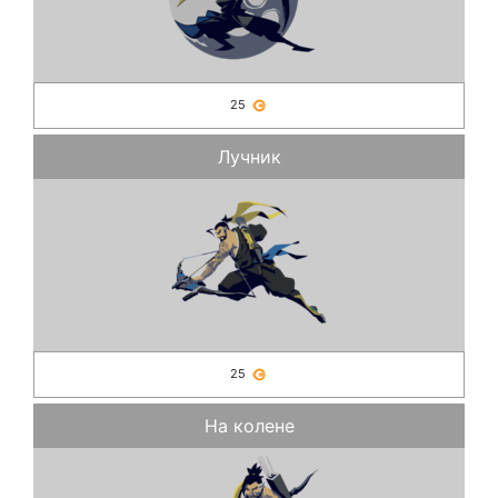
25
Лучник
25
На колене