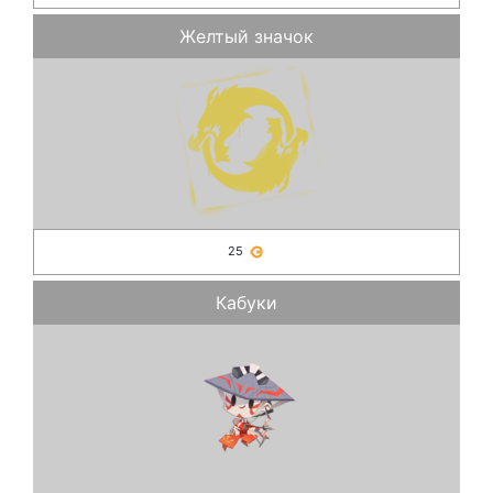
Желтый значок
25
Кабуки