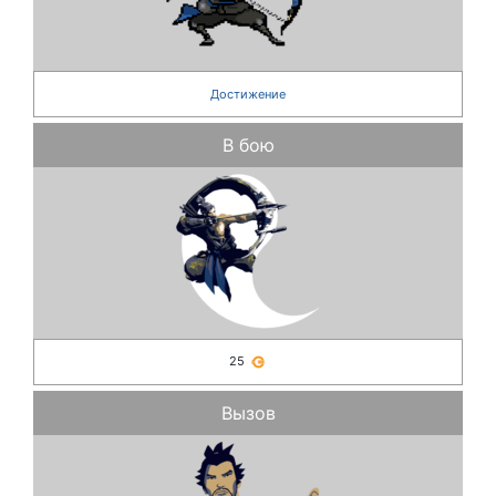
Достижение
В бою
25
Вызов