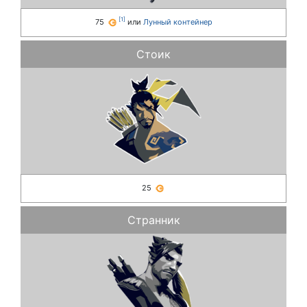
[
1
]
75
или
Лунный контейнер
Стоик
25
Странник