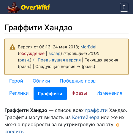
Граффити Хандзо
Версия от 06:13, 24 мая 2018;
MorEdel
(
обсуждение
|
вклад
)
(годовщина 2018)
(
разн.
)
← Предыдущая версия
| Текущая версия
(разн.) | Следующая версия → (разн.)
Перейти к:
навигация
,
поиск
Герой
Облики
Победные позы
Реплики
Фразы
Изменения
Граффити
Граффити Хандзо
— список всех
граффити
Хандзо.
Граффити могут выпасть из
Контейнера
или же их
можно приобрести за внутриигровую валюту
кредиты
.