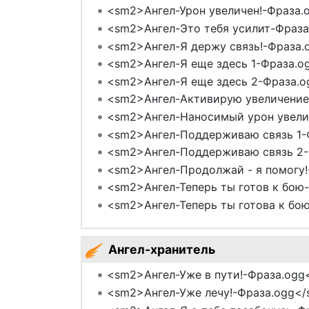
<sm2>Ангел-Урон увеличен!-Фраза.
<sm2>Ангел-Это тебя усилит-Фраза
<sm2>Ангел-Я держу связь!-Фраза.
<sm2>Ангел-Я еще здесь 1-Фраза.og
<sm2>Ангел-Я еще здесь 2-Фраза.o
<sm2>Ангел-Активирую увеличение
<sm2>Ангел-Наносимый урон увели
<sm2>Ангел-Поддерживаю связь 1-
<sm2>Ангел-Поддерживаю связь 2-
<sm2>Ангел-Продолжай - я помогу!
<sm2>Ангел-Теперь ты готов к бою-
<sm2>Ангел-Теперь ты готова к бою
Ангел-хранитель
<sm2>Ангел-Уже в пути!-Фраза.ogg<
<sm2>Ангел-Уже лечу!-Фраза.ogg</