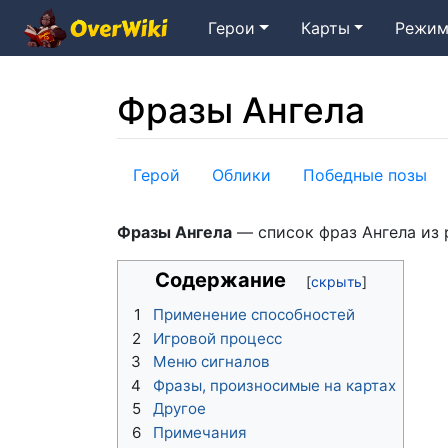
Герои
Карты
Режим
Фразы Ангела
Перейти к:
навигация
,
поиск
Герой
Облики
Победные позы
Фразы Ангела
— список фраз Ангела из 
Содержание
1
Применение способностей
2
Игровой процесс
3
Меню сигналов
4
Фразы, произносимые на картах
5
Другое
6
Примечания