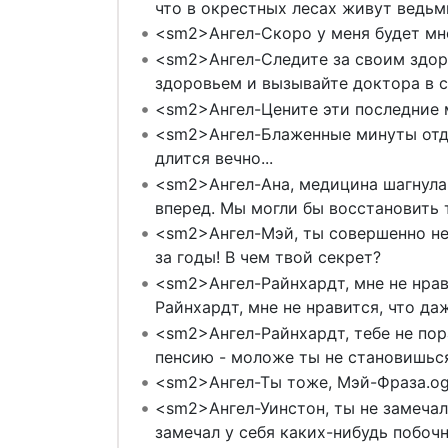
что в окрестных лесах живут ведьмы
<sm2>Ангел-Скоро у меня будет мно
<sm2>Ангел-Следите за своим здор
здоровьем и вызывайте доктора в 
<sm2>Ангел-Цените эти последние 
<sm2>Ангел-Блаженные минуты отдых
длится вечно...
<sm2>Ангел-Ана, медицина шагнула 
вперед. Мы могли бы восстановить 
<sm2>Ангел-Мэй, ты совершенно не 
за годы! В чем твой секрет?
<sm2>Ангел-Райнхардт, мне не нрав
Райнхардт, мне не нравится, что д
<sm2>Ангел-Райнхардт, тебе не пор
пенсию - моложе ты не становишься
<sm2>Ангел-Ты тоже, Мэй-Фраза.o
<sm2>Ангел-Уинстон, ты не замечал
замечал у себя каких-нибудь побоч