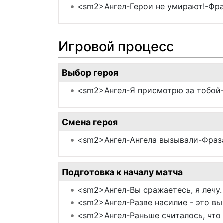
<sm2>Ангел-Герои не умирают!-Фра
Игровой процесс
Выбор героя
<sm2>Ангел-Я присмотрю за тобой
Смена героя
<sm2>Ангел-Ангела вызывали-Фраз
Подготовка к началу матча
<sm2>Ангел-Вы сражаетесь, я лечу.
<sm2>Ангел-Разве насилие - это вы
<sm2>Ангел-Раньше считалось, что 