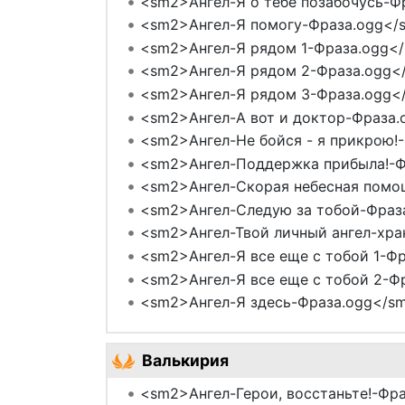
<sm2>Ангел-Я о тебе позабочусь-Ф
<sm2>Ангел-Я помогу-Фраза.ogg</
<sm2>Ангел-Я рядом 1-Фраза.ogg</
<sm2>Ангел-Я рядом 2-Фраза.ogg</
<sm2>Ангел-Я рядом 3-Фраза.ogg</
<sm2>Ангел-А вот и доктор-Фраза.
<sm2>Ангел-Не бойся - я прикрою!-
<sm2>Ангел-Поддержка прибыла!-Ф
<sm2>Ангел-Скорая небесная помо
<sm2>Ангел-Следую за тобой-Фраз
<sm2>Ангел-Твой личный ангел-хра
<sm2>Ангел-Я все еще с тобой 1-Фр
<sm2>Ангел-Я все еще с тобой 2-Фр
<sm2>Ангел-Я здесь-Фраза.ogg</sm
Валькирия
<sm2>Ангел-Герои, восстаньте!-Фра