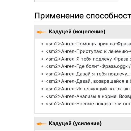
Применение способнос
Кадуцей (исцеление)
<sm2>Ангел-Помощь пришла-Фраза
<sm2>Ангел-Приступаю к лечению-
<sm2>Ангел-Я тебя подлечу-Фраза.
<sm2>Ангел-Где болит-Фраза.ogg</
<sm2>Ангел-Давай я тебя подлечу...
<sm2>Ангел-Давай, возвращайся в 
<sm2>Ангел-Исцеляющий поток акт
<sm2>Ангел-Анализы в норме! Возв
<sm2>Ангел-Боевые показатели оп
Кадуцей (усиление)