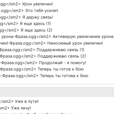
ogg</sm2> Урон увеличен!
.ogg</sm2> Это тебя усилит
ogg</sm2> Я держу связь!
g</sm2> Я еще здесь (1)
gg</sm2> Я еще здесь (2)
 урона-Фраза.ogg</sm2> Активирую увеличение урона
чен!-Фраза.ogg</sm2> Наносимый урон увеличен!
Фраза.ogg</sm2> Поддерживаю связь (1)
Фраза.ogg</sm2> Поддерживаю связь (2)
-Фраза.ogg</sm2> Продолжай - я помогу!
Фраза.ogg</sm2> Теперь ты готов к бою
-Фраза.ogg</sm2> Теперь ты готова к бою
/sm2> Уже в пути!
sm2> Уже лечу!