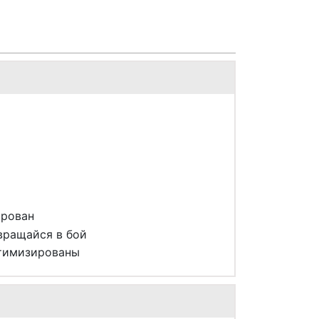
ирован
вращайся в бой
птимизированы