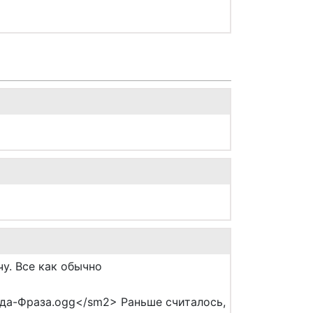
у. Все как обычно
вда-Фраза.ogg</sm2> Раньше считалось,