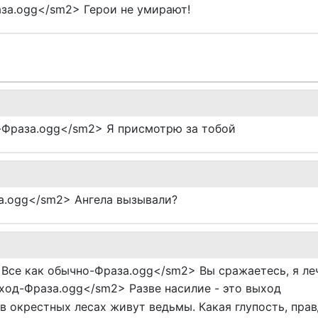
за.ogg</sm2> Герои не умирают!
-Фраза.ogg</sm2> Я присмотрю за тобой
а.ogg</sm2> Ангела вызывали?
 Все как обычно-Фраза.ogg</sm2> Вы сражаетесь, я леч
ход-Фраза.ogg</sm2> Разве насилие - это выход
в окрестных лесах живут ведьмы. Какая глупость, пра