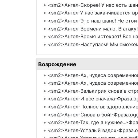
<sm2>Ангел-Скорее! У нас есть шан
<sm2>Ангел-У нас заканчивается вр
<sm2>Ангел-Это наш шанс! Не стоит
<sm2>Ангел-Времени мало. В атаку!
<sm2>Ангел-Время истекает! Все на
<sm2>Ангел-Наступаем! Мы сможем
Возрождение
<sm2>Ангел-Ах, чудеса современной
<sm2>Ангел-Ах, чудеса современной
<sm2>Ангел-Валькирия снова в стр
<sm2>Ангел-И все сначала-Фраза.o
<sm2>Ангел-Полное выздоровление
<sm2>Ангел-Снова в бой!-Фраза.og
<sm2>Ангел-Так, где я нужнее...-Фра
<sm2>Ангел-Усталый вздох-Фраза.