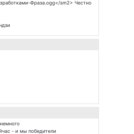
разработками-Фраза.ogg</sm2> Честно
ндзи
 немного
час - и мы победители