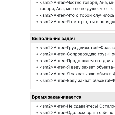
<sm2>Ангел-Честно говоря, Ана, мн
говоря, Ана, мне не по душе, что 
<sm2>Ангел-Что с тобой случилось!
<sm2>Ангел-Я смотрю, ты в порядке
Выполнение задач
<sm2>Ангел-Груз движется!-Фраза.
<sm2>Ангел-Сопровождаю груз-Фр
<sm2>Ангел-Продолжаем его двигат
<sm2>Ангел-Я веду захват объекта-
<sm2>Ангел-Я захватываю объект-Ф
<sm2>Ангел-Веду захват объекта!-Ф
Время заканчивается
<sm2>Ангел-Не сдавайтесь! Остало
<sm2>Ангел-Одолеем врага сейчас 