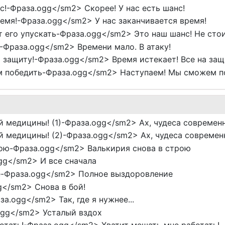
с!-Фраза.ogg</sm2> Скорее! У нас есть шанс!
емя!-Фраза.ogg</sm2> У нас заканчивается время!
 его упускать-Фраза.ogg</sm2> Это наш шанс! Не стои
-Фраза.ogg</sm2> Времени мало. В атаку!
 защиту!-Фраза.ogg</sm2> Время истекает! Все на защ
 победить-Фраза.ogg</sm2> Наступаем! Мы сможем п
 медицины! (1)-Фраза.ogg</sm2> Ах, чудеса современн
 медицины! (2)-Фраза.ogg</sm2> Ах, чудеса современ
ою-Фраза.ogg</sm2> Валькирия снова в строю
gg</sm2> И все сначала
-Фраза.ogg</sm2> Полное выздоровление
g</sm2> Снова в бой!
за.ogg</sm2> Так, где я нужнее...
ogg</sm2> Усталый вздох