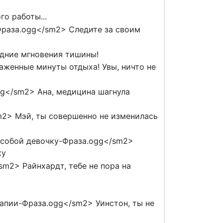
о работы...
Фраза.ogg</sm2> Следите за своим
дние мгновения тишины!
аженные минуты отдыха! Увы, ничто не
gg</sm2> Ана, медицина шагнула
m2> Мэй, ты совершенно не изменилась
с собой девочку-Фраза.ogg</sm2>
ку
sm2> Райнхардт, тебе не пора на
рапии-Фраза.ogg</sm2> Уинстон, ты не