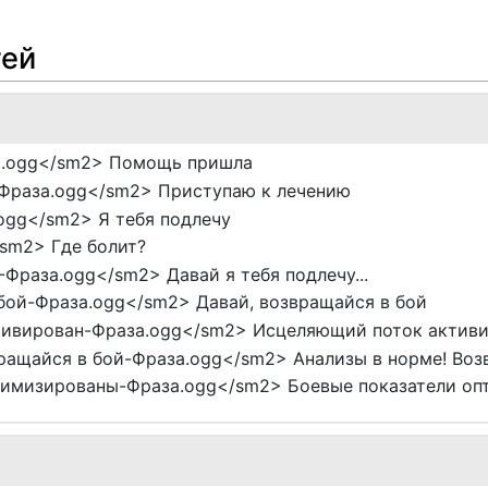
тей
.ogg</sm2> Помощь пришла
Фраза.ogg</sm2> Приступаю к лечению
ogg</sm2> Я тебя подлечу
sm2> Где болит?
-Фраза.ogg</sm2> Давай я тебя подлечу...
бой-Фраза.ogg</sm2> Давай, возвращайся в бой
ивирован-Фраза.ogg</sm2> Исцеляющий поток актив
ращайся в бой-Фраза.ogg</sm2> Анализы в норме! Воз
тимизированы-Фраза.ogg</sm2> Боевые показатели о