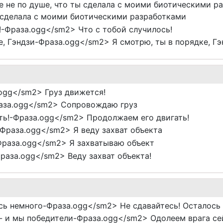
е не по душе, что ты сделала с моими биотическими 
ты сделала с моими биотическими разработками
-Фраза.ogg</sm2> Что с тобой случилось!
, Гэндзи-Фраза.ogg</sm2> Я смотрю, ты в порядке, Гэ
ogg</sm2> Груз движется!
аза.ogg</sm2> Сопровождаю груз
ь!-Фраза.ogg</sm2> Продолжаем его двигать!
Фраза.ogg</sm2> Я веду захват объекта
раза.ogg</sm2> Я захватываю объект
раза.ogg</sm2> Веду захват объекта!
сь немного-Фраза.ogg</sm2> Не сдавайтесь! Осталось
- и мы победители-Фраза.ogg</sm2> Одолеем врага сей