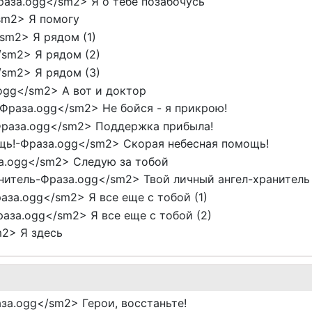
раза.ogg</sm2> Я о тебе позабочусь
sm2> Я помогу
sm2> Я рядом (1)
sm2> Я рядом (2)
sm2> Я рядом (3)
ogg</sm2> А вот и доктор
Фраза.ogg</sm2> Не бойся - я прикрою!
раза.ogg</sm2> Поддержка прибыла!
щь!-Фраза.ogg</sm2> Скорая небесная помощь!
а.ogg</sm2> Следую за тобой
нитель-Фраза.ogg</sm2> Твой личный ангел-хранитель
аза.ogg</sm2> Я все еще с тобой (1)
аза.ogg</sm2> Я все еще с тобой (2)
2> Я здесь
за.ogg</sm2> Герои, восстаньте!