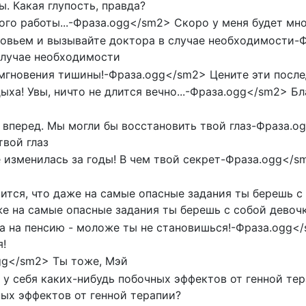
. Какая глупость, правда?
го работы...-Фраза.ogg</sm2> Скоро у меня будет мног
овьем и вызывайте доктора в случае необходимости-
случае необходимости
мгновения тишины!-Фраза.ogg</sm2> Цените эти после
а! Увы, ничто не длится вечно...-Фраза.ogg</sm2> Бл
вперед. Мы могли бы восстановить твой глаз-Фраза.o
твой глаз
изменилась за годы! В чем твой секрет-Фраза.ogg</s
ится, что даже на самые опасные задания ты берешь 
аже на самые опасные задания ты берешь с собой девоч
а на пенсию - моложе ты не становишься!-Фраза.ogg</
!
gg</sm2> Ты тоже, Мэй
 у себя каких-нибудь побочных эффектов от генной те
ных эффектов от генной терапии?