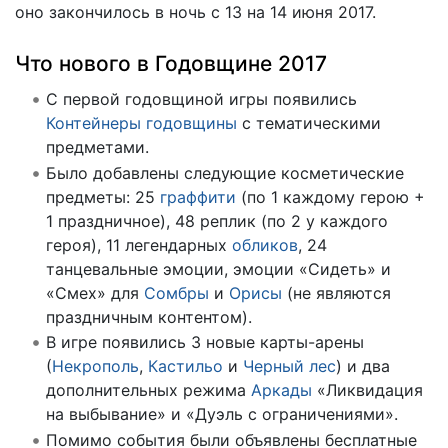
оно закончилось в ночь с 13 на 14 июня 2017.
Что нового в Годовщине 2017
С первой годовщиной игры появились
Контейнеры годовщины
с тематическими
предметами.
Было добавлены следующие косметические
предметы: 25
граффити
(по 1 каждому герою +
1 праздничное), 48 реплик (по 2 у каждого
героя), 11 легендарных
обликов
, 24
танцевальные эмоции, эмоции «Сидеть» и
«Смех» для
Сомбры
и
Орисы
(не являются
праздничным контентом).
В игре появились 3 новые карты-арены
(
Некрополь
,
Кастильо
и
Черный лес
) и два
дополнительных режима
Аркады
«Ликвидация
на выбывание» и «Дуэль с ограничениями».
Помимо события были объявлены бесплатные