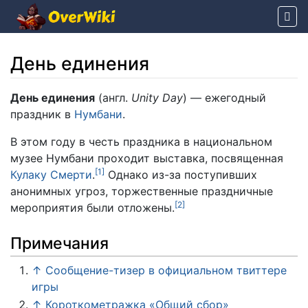
День единения
Перейти к:
навигация
,
поиск
День единения
(англ.
Unity Day
) — ежегодный
праздник в
Нумбани
.
В этом году в честь праздника в национальном
музее Нумбани проходит выставка, посвященная
[
1
]
Кулаку Смерти
.
Однако из-за поступивших
анонимных угроз, торжественные праздничные
[
2
]
мероприятия были отложены.
Примечания
↑
Сообщение-тизер в официальном твиттере
игры
↑
Короткометражка «Общий сбор»