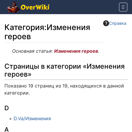
Справка
Категория
:
Изменения
героев
Перейти к:
навигация
,
поиск
Основная статья:
Изменения героев
.
Страницы в категории «Изменения
героев»
Показано 19 страниц из 19, находящихся в данной
категории.
D
D.Va/Изменения
А