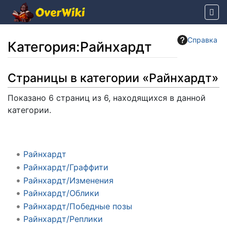
Справка
Категория
:
Райнхардт
Перейти к:
навигация
,
поиск
Страницы в категории «Райнхардт»
Показано 6 страниц из 6, находящихся в данной
категории.
Райнхардт
Райнхардт/Граффити
Райнхардт/Изменения
Райнхардт/Облики
Райнхардт/Победные позы
Райнхардт/Реплики