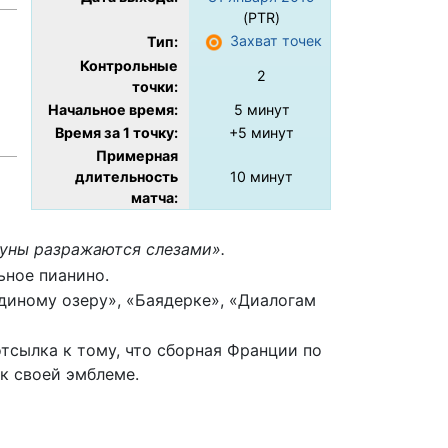
(PTR)
Захват точек
Тип:
Контрольные
2
точки:
Начальное время:
5 минут
Время за 1 точку:
+5 минут
Примерная
длительность
10 минут
матча:
а
стуны разражаются слезами».
ьное пианино.
диному озеру», «Баядерке», «Диалогам
тсылка к тому, что сборная Франции по
к своей эмблеме.