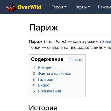
Герои
Карты
Режим
Париж
Перейти к:
навигация
,
поиск
Париж
(англ.
Paris
) — карта режима
Захв
точки — сначала на площадке с видом на
Содержание
1
История
2
Факты и пасхалки
3
Галерея
4
Видео
5
Примечания
История