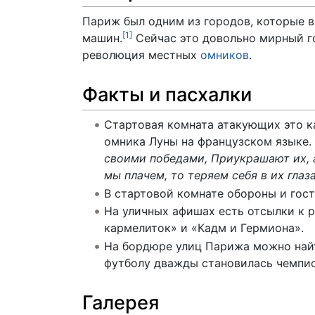
Париж был одним из городов, которые в
[
1
]
машин.
Сейчас это довольно мирный го
революция местных
омников
.
Факты и пасхалки
Стартовая комната атакующих это к
омника Луны на французском языке.
своими победами, Приукрашают их, а
мы плачем, то теряем себя в их гла
В стартовой комнате обороны и гост
На уличных афишах есть отсылки к 
кармелиток» и «Кадм и Гермиона».
На бордюре улиц Парижа можно найт
футболу дважды становилась чемпион
Галерея