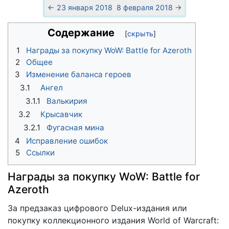
← 23 января 2018
8 февраля 2018 →
Содержание
1
Награды за покупку WoW: Battle for Azeroth
2
Общее
3
Изменение баланса героев
3.1
Ангел
3.1.1
Валькирия
3.2
Крысавчик
3.2.1
Фугасная мина
4
Исправление ошибок
5
Ссылки
Награды за покупку WoW: Battle for
Azeroth
За предзаказ цифрового Delux-издания или
покупку коллекционного издания World of Warcraft: