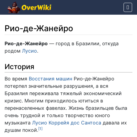
Рио-де-Жанейро
Перейти к:
навигация
,
поиск
Рио-де-Жанейро
— город в Бразилии, откуда
родом
Лусио
.
История
Во время
Восстания машин
Рио-де-Жанейро
потерпел значительные разрушения, а вся
Бразилия переживала тяжелый экономический
кризис. Многим приходилось ютиться в
перенаселенных фавелах. Жизнь бразильцев была
очень трудной и только творчество юного
музыканта
Лусио Коррейя дос Сантоса
давала их
[
1
]
душам покой.