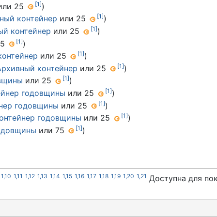
[
1
]
или 25
)
[
1
]
ный контейнер
или 25
)
[
1
]
ый контейнер
или 25
)
[
1
]
25
)
[
1
]
контейнер
или 25
)
[
1
]
Архивный контейнер
или 25
)
[
1
]
вщины
или 25
)
[
1
]
ейнер годовщины
или 25
)
[
1
]
нер годовщины
или 25
)
[
1
]
онтейнер годовщины
или 25
)
[
1
]
одовщины
или 75
)
1,10
1,11
1,12
1,13
1,14
1,15
1,16
1,17
1,18
1,19
1,20
1,21
Доступна для пок