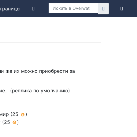
траницы
или же их можно приобрести за
... (реплика по умолчанию)
мир (25
)
? (25
)