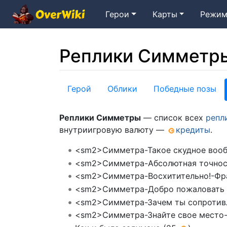
Герои
Карты
Режим
Реплики Симметр
Перейти к:
навигация
,
поиск
Герой
Облики
Победные позы
Реплики Симметры
— список всех
репл
внутриигровую валюту —
кредиты
.
<sm2>Симметра-Такое скудное вообр
<sm2>Симметра-Абсолютная точност
<sm2>Симметра-Восхитительно!-Фра
<sm2>Симметра-Добро пожаловать в
<sm2>Симметра-Зачем ты сопротивл
<sm2>Симметра-Знайте свое место-