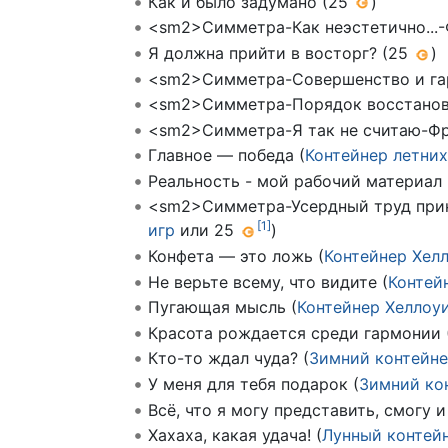
Как и было задумано (25
)
<sm2>Симметра-Как неэстетично...-Ф
Я должна прийти в восторг? (25
)
<sm2>Симметра-Совершенство и га
<sm2>Симметра-Порядок восстанов
<sm2>Симметра-Я так не считаю-Фр
Главное — победа (
Контейнер летних
Реальность - мой рабочий материал 
<sm2>Симметра-Усердный труд прин
[
1
]
игр
или 25
)
Конфета — это ложь (
Контейнер Хел
Не верьте всему, что видите (
Контей
Пугающая мысль (
Контейнер Хеллоу
Красота рождается среди гармонии 
Кто-то ждал чуда? (
Зимний контейн
У меня для тебя подарок (
Зимний ко
Всё, что я могу представить, смогу и
Хахаха, какая удача! (
Лунный контей