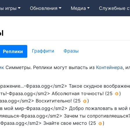
ы игры
Обновления
Медиа
Служебные с
ы
Граффити
Фразы
Реплики
ик
Симметры. Реплики могут выпасть из
Контейнера
, 
ажение...-Фраза.ogg</sm2> Такое скудное воображение
ь!-Фраза.ogg</sm2> Абсолютная точность! (25
)
за.ogg</sm2> Восхитительно! (25
)
 мой мир-Фраза.ogg</sm2> Добро пожаловать в мой 
яешься-Фраза.ogg</sm2> Зачем ты сопротивляешься
Фраза.ogg</sm2> Знайте свое место (25
)