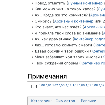
Повод отметить (
Лунный контейнер
Как можно жить в таком хаосе? (
Лун
Ах... Когда же это кончится? (
Архивн
Смирись (
Архивный контейнер
или 
Кто знает, что нас ждёт? (
Архивный 
Я приняла твои слова во внимание (
Ах, как драматично (
Контейнер годо
Хах... готовлю комнату смерти (
Конт
Давай обсудим твои ошибки (
Контей
Меня забавляет ход твоих мыслей (
К
Твои суждения спорны (
Контейнер г
Примечания
1,00
1,01
1,02
1,03
1,04
1,05
1,06
1,07
1,08
1,09
↑
Категории
:
Симметра
Реплики