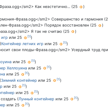
раза.ogg</sm2> Как неэстетично... (25
)
рмония-Фраза.ogg</sm2> Совершенство и гармония (
лен-Фраза.ogg</sm2> Порядок восстановлен (25
)
аза.ogg</sm2> Я так не считаю (25
)
[
1
]
 игр
или 25
)
[
1
]
(
Контейнер летних игр
или 25
)
осит свои плоды-Фраза.ogg</sm2> Усердный труд при
[
1
]
лоуина
или 25
)
[
1
]
нер Хеллоуина
или 25
)
[
1
]
ина
или 25
)
[
1
]
(
Зимний контейнер
или 25
)
[
1
]
ер
или 25
)
[
1
]
нтейнер
или 25
)
[
1
]
 создать (
Лунный контейнер
или 25
)
[
1
]
нер
или 25
)