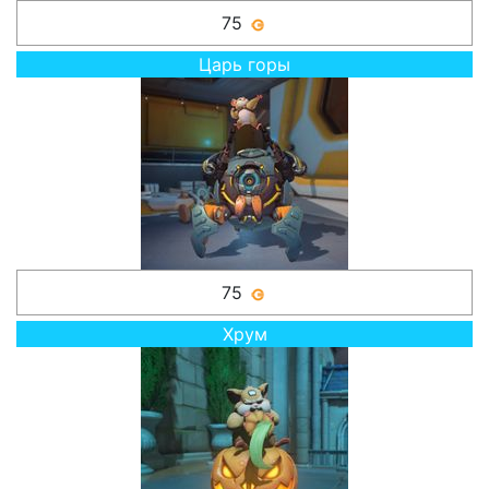
75
Царь горы
75
Хрум