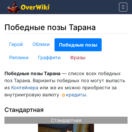
Победные позы Тарана
Перейти к:
навигация
,
поиск
Герой
Облики
Победные позы
Реплики
Граффити
Фразы
Победные позы Тарана
— список всех победных
поз Тарана. Варианты победных поз могут выпасть
из
Контейнера
или же их можно приобрести за
внутриигровую валюту
кредиты
.
Стандартная
Стандартная