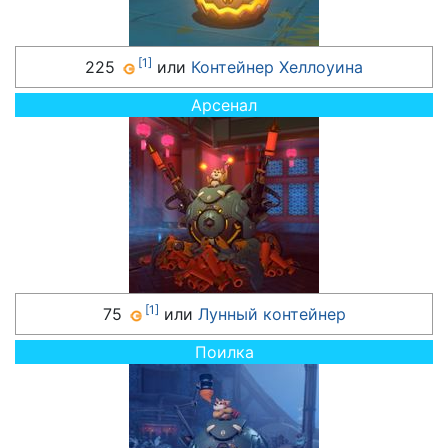
[
1
]
225
или
Контейнер Хеллоуина
Арсенал
[
1
]
75
или
Лунный контейнер
Поилка