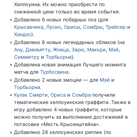
Хеллоуина. Их можно приобрести по
сниженной цене только во время события.
Добавлено 6 новых победных поз (для
Крысавчика
,
Лусио
,
Орисы
,
Сомбры
,
Трейсер
и
Хандзо
).
Добавлено 8 новых легендарных обликов (на
Ану
,
Дзенъятту
,
Жнеца
,
Зарю
,
Маккри
,
Мэй
,
Симметру
и
Торбьорна
).
Добавлена новая анимация Лучшего момента
матча для
Турбосвина
.
Добавлено 2 новые эмоции — для
Мэй
и
Торбьорна
.
Кулак Смерти
,
Ориса
и
Сомбра
получили
тематические хеллоуинские граффити. Также в
игру добавлено 4 новых граффити, которые
можно получить за выполнение достижений в
потасовке «Месть Крысенштейна».
Добавлено 28 хеллоуинских реплик (по