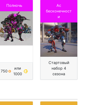
Полночь
Ас
бесконечност
и
Стартовый
или
набор 4
750
1000
сезона