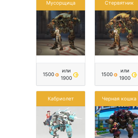
Мусорщица
Стервятник
или
или
1500
1500
1900
1900
Кабриолет
Черная кошка