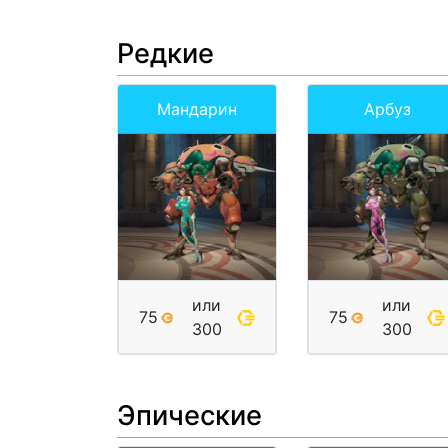
Редкие
Мандарин
Арбуз
или
или
75
75
300
300
Эпические