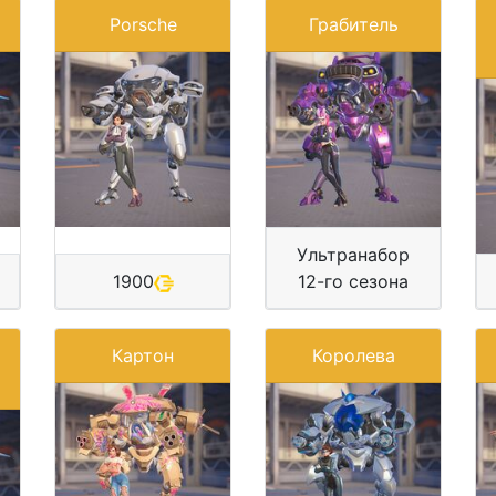
Porsche
Грабитель
Ультранабор
1900
12-го сезона
Картон
Королева