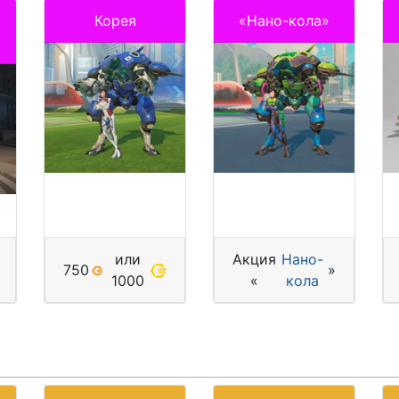
Корея
«Нано-кола»
или
Акция
Нано-
750
»
1000
«
кола