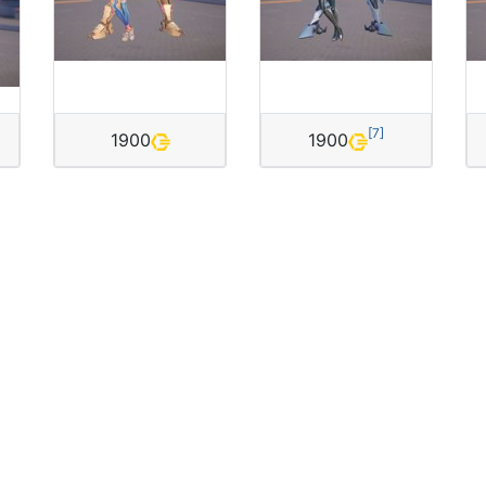
[
7
]
1900
1900