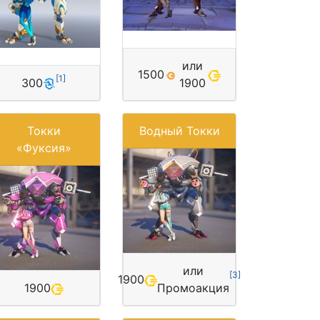
или
1500
[
1
]
300
1900
Токки
Водный Токки
«Фуксия»
или
[
3
]
1900
1900
Промоакция