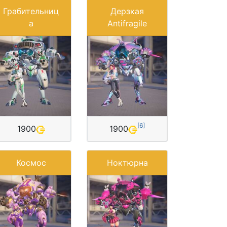
Грабительниц
Дерзкая
а
Antifragile
[
6
]
1900
1900
Космос
Ноктюрна