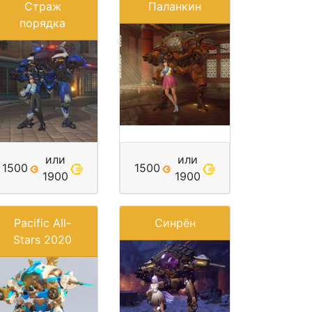
Страж
Паланкин
порядка
или
или
1500
1500
1900
1900
Pacific All-
Синрён
Stars 2020