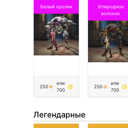
Белый кролик
Углеродное
волокно
или
или
250
250
700
700
Легендарные