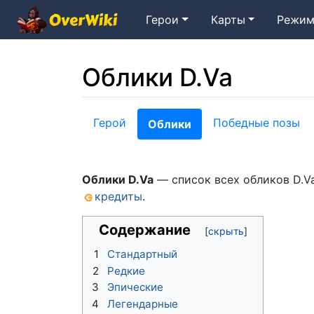
Герои
Карты
Режим
Облики D.Va
Перейти к:
навигация
,
поиск
Герой
Победные позы
Облики
Облики D.Va
— список всех обликов D.V
кредиты
.
Содержание
1
Стандартный
2
Редкие
3
Эпические
4
Легендарные