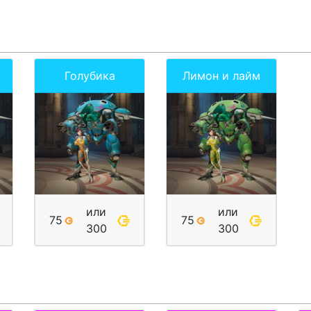
Голубика
Лимон и лайм
или
или
75
75
300
300