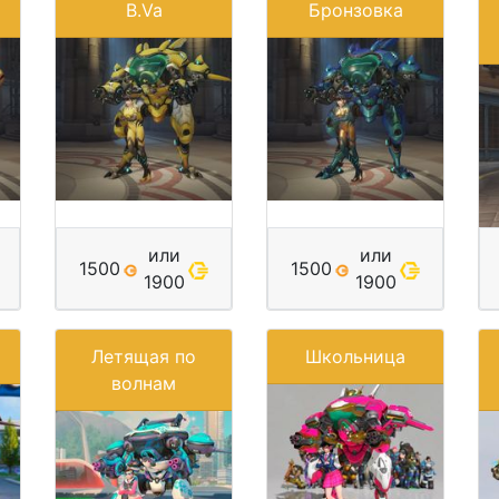
B.Va
Бронзовка
или
или
1500
1500
1900
1900
Летящая по
Школьница
волнам