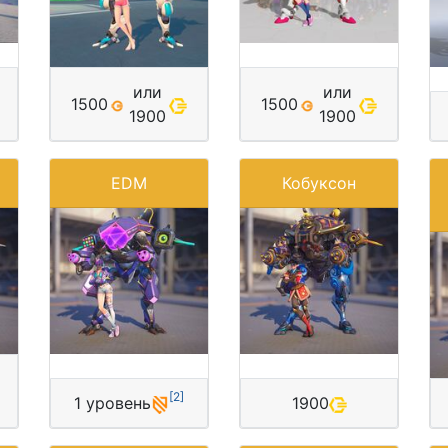
или
или
1500
1500
1900
1900
EDM
Кобуксон
[
2
]
1 уровень
1900