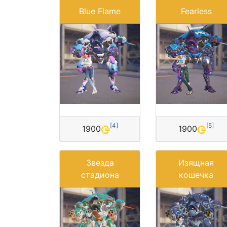
Blue Flame
Fearless
[
4
]
[
5
]
1900
1900
Звезда
Изящная
стадиона
кошечка