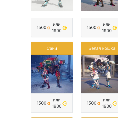
или
или
1500
1500
1900
1900
Сани
Белая кошка
или
или
1500
1500
1900
1900