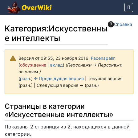
Справка
Категория
:
Искусственны
е интеллекты
Версия от 09:55, 23 ноября 2016;
Facenapalm
(
обсуждение
|
вклад
)
(Персонажи -> Персонажи
по расам.)
(
разн.
)
← Предыдущая версия
| Текущая версия
(разн.) | Следующая версия → (разн.)
Перейти к:
навигация
,
поиск
Страницы в категории
«Искусственные интеллекты»
Показаны 2 страницы из 2, находящихся в данной
категории.