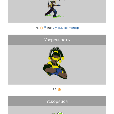
[
1
]
75
или
Лунный контейнер
Уверенность
25
Ускоряйся