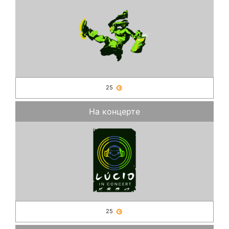
25
На концерте
25