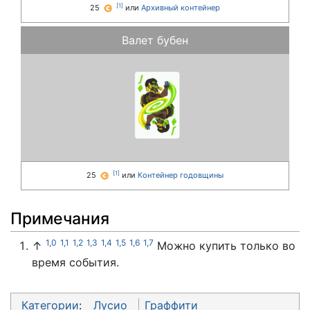
[
1
]
25
или
Архивный контейнер
Валет бубен
[
1
]
25
или
Контейнер годовщины
Примечания
1,0
1,1
1,2
1,3
1,4
1,5
1,6
1,7
↑
Можно купить только во
время события.
Категории
:
Лусио
Граффити