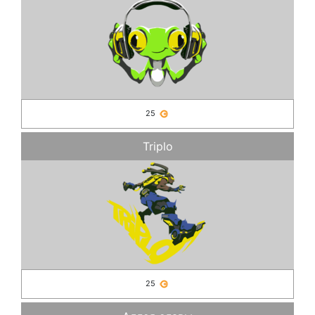
25
Triplo
25