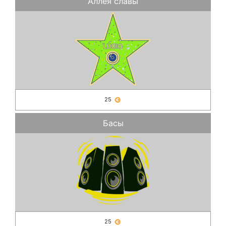
Аллея славы
25
Басы
25