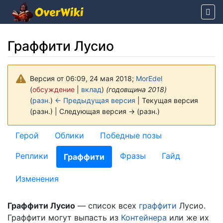
Граффити Лусио
Версия от 06:09, 24 мая 2018;
MorEdel
(
обсуждение
|
вклад
)
(годовщина 2018)
(
разн.
)
← Предыдущая версия
| Текущая версия
(разн.) | Следующая версия → (разн.)
Перейти к:
навигация
,
поиск
Герой
Облики
Победные позы
Реплики
Фразы
Гайд
Граффити
Изменения
Граффити Лусио
— список всех
граффити
Лусио.
Граффити могут выпасть из
Контейнера
или же их