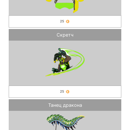
25
Скретч
25
Танец дракона