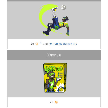
[
1
]
25
или
Контейнер летних игр
Хлопья
25