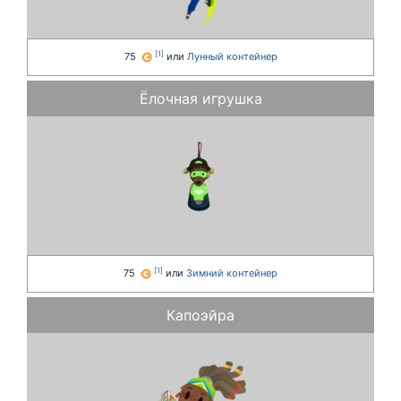
[
1
]
75
или
Лунный контейнер
Ёлочная игрушка
[
1
]
75
или
Зимний контейнер
Капоэйра