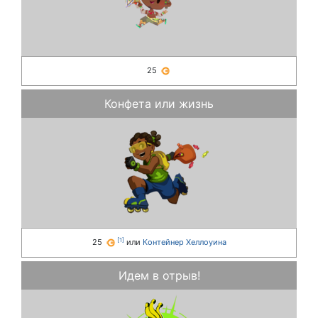
25
Конфета или жизнь
[
1
]
25
или
Контейнер Хеллоуина
Идем в отрыв!