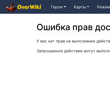
Герои
Карты
Режим
Ошибка прав до
Перейти к:
навигация
,
поиск
У вас нет прав на выполнение дейст
Запрошенное действие могут выполн