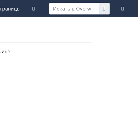
траницы
чине: