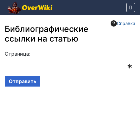
Справка
Библиографические
ссылки на статью
Перейти к:
Страница:
навигация
,
поиск
Отправить