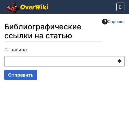
Справка
Библиографические
ссылки на статью
Перейти к:
Страница:
навигация
,
поиск
Отправить