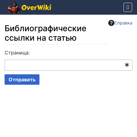
Справка
Библиографические
ссылки на статью
Перейти к:
Страница:
навигация
,
поиск
Отправить