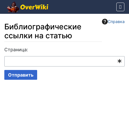
Справка
Библиографические
ссылки на статью
Перейти к:
Страница:
навигация
,
поиск
Отправить