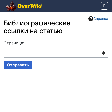
Справка
Библиографические
ссылки на статью
Перейти к:
Страница:
навигация
,
поиск
Отправить