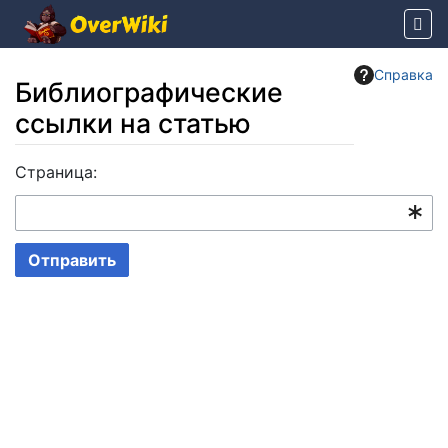
Справка
Библиографические
ссылки на статью
Перейти к:
Страница:
навигация
,
поиск
Отправить